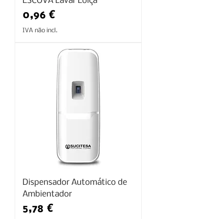
ESCOVA Lavar Loiça
Preço
0,96 €
IVA não incl.
Dispensador Automático de
Ambientador
Preço
5,78 €