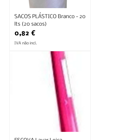
SACOS PLÁSTICO Branco - 20
lts (20 sacos)
Preço
0,82 €
IVA não incl.