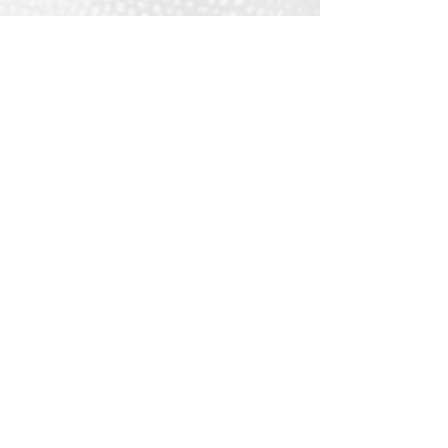
Qualidefender, lda
Nif:
515591432
Rua Hernani Cidade, nº7, Cave
esquerda, Fração D.
2820-653
Vale
Fetal. Charneca da Caparica.
encomendas@qualidefender.com
+351 211 164 260
(Custo de Ligação
Nacional )