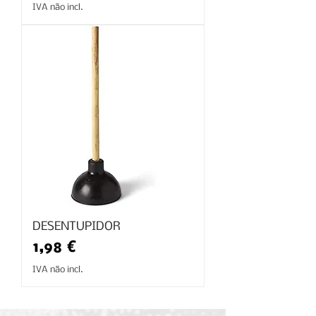
IVA não incl.
DESENTUPIDOR
Preço
1,98 €
IVA não incl.