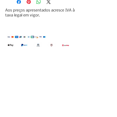
Aos preços apresentados acresce IVA à
taxa legal em vigor.
Qualidefender, lda
Nif:
515591432
Rua Hernani Cidade, nº7, Cave
esquerda, Fração D.
2820-653
Vale
Fetal. Charneca da Caparica.
encomendas@qualidefender.com
+351 211 164 260
(Custo de Ligação
Nacional )