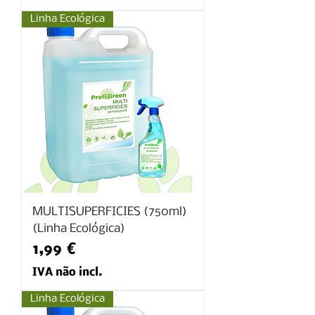
Linha Ecológica
MULTISUPERFICIES (750ml)
(Linha Ecológica)
Preço
1,99 €
IVA não incl.
Linha Ecológica