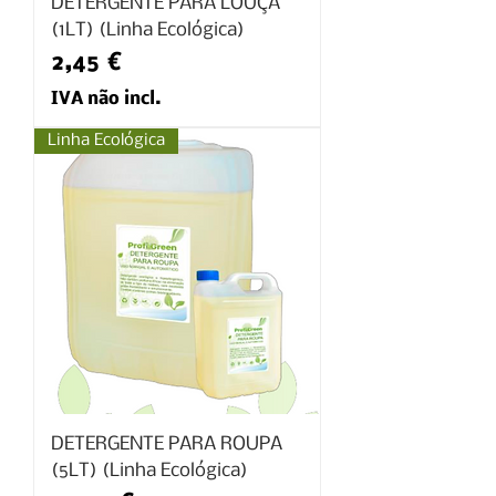
DETERGENTE PARA LOUÇA
(1LT) (Linha Ecológica)
Preço
2,45 €
IVA não incl.
Linha Ecológica
DETERGENTE PARA ROUPA
(5LT) (Linha Ecológica)