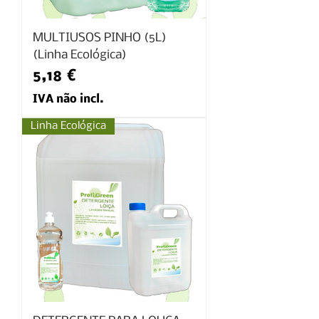
MULTIUSOS PINHO (5L)
(Linha Ecológica)
Preço
5,18 €
IVA não incl.
Linha Ecológica