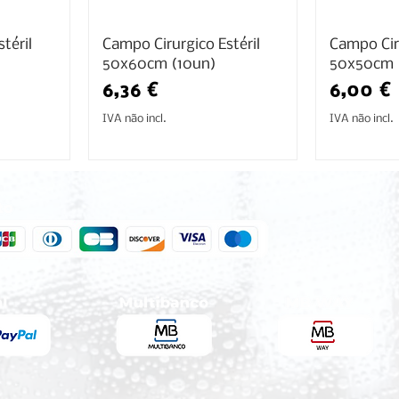
téril
Campo Cirurgico Estéril
Campo Ciru
50x60cm (10un)
50x50cm 
Preço
Preço
6,36 €
6,00 €
IVA não incl.
IVA não incl.