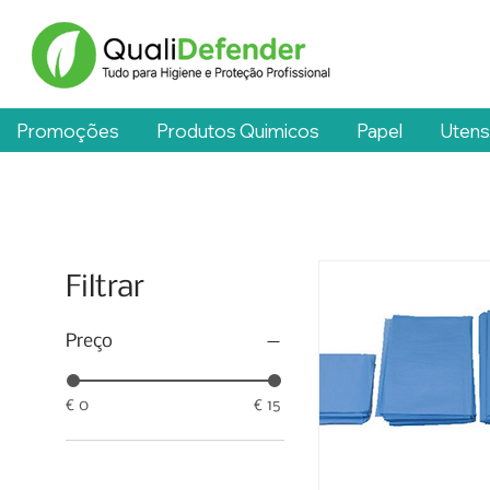
Promoções
Produtos Quimicos
Papel
Utens
Filtrar
Preço
€ 0
€ 15