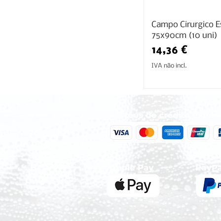
Campo Cirurgico Es
75x90cm (10 uni)
Preço
14,36 €
IVA não incl.