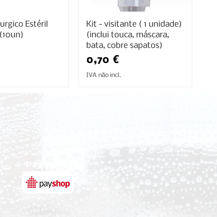
rgico Estéril
Kit - visitante ( 1 unidade)
(10un)
(inclui touca, máscara,
bata, cobre sapatos)
Preço
0,70 €
IVA não incl.