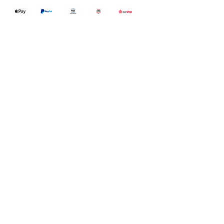
Qualidefender, lda
Nif:
515591432
Rua Hernani Cidade, nº7, Cave
esquerda, Fração D.
2820-653
Vale
Fetal. Charneca da Caparica.
encomendas@qualidefender.com
+351 211 164 260
(Custo de Ligação
Nacional )
Temos livro de
reclamações electrónico