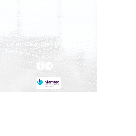
Rua Hernani Cidade, nº7, Cave
esquerda, Fração D.
2820-653
Vale
Fetal. Charneca da Caparica.
encomendas@qualidefender.com
+351 211 164 260
(Custo de Ligação
Nacional )
Temos livro de
reclamações electrónico
© 2025 por
Qualidefender