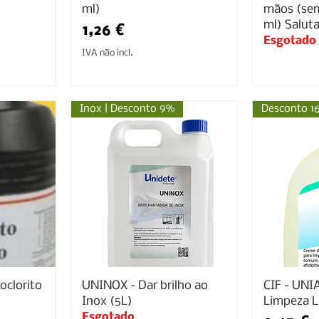
ml)
mãos (sem
ml) Saluta
Preço
1,26 €
Esgotado
IVA não incl.
Inox | Desconto 9%
Desconto 1
oclorito
UNINOX - Dar brilho ao
CIF - UNI
Inox (5L)
Limpeza L
Esgotado