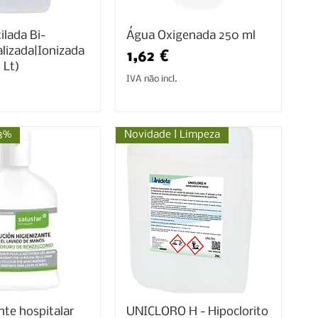
ilada Bi-
Água Oxigenada 250 ml
lizada|Ionizada
Preço
1,62 €
 Lt)
IVA não incl.
3%
Novidade | Limpeza
nte hospitalar
UNICLORO H - Hipoclorito