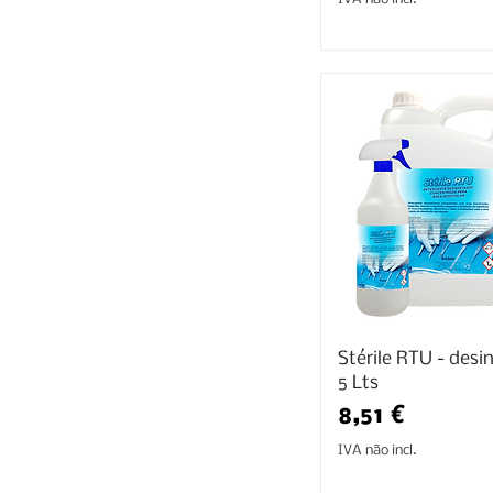
Stérile RTU - desi
5 Lts
Preço
8,51 €
IVA não incl.