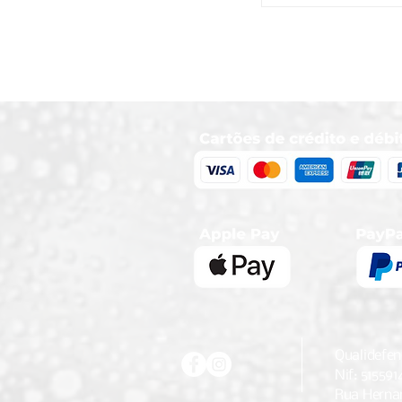
Qualidefen
Nif: 515591
Rua Hernan