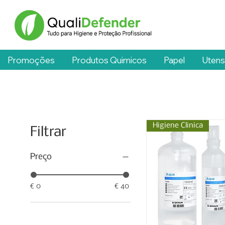
Promoções
Produtos Quimicos
Papel
Utens
Higiene Clinica
Filtrar
Preço
€ 0
€ 40