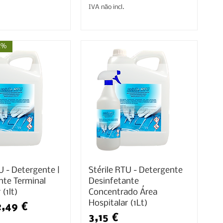
IVA não incl.
4%
U - Detergente |
Stérile RTU - Detergente
nte Terminal
Desinfetante
 (1lt)
Concentrado Área
Hospitalar (1Lt)
normal
Preço promocional
2,49 €
Preço
3,15 €