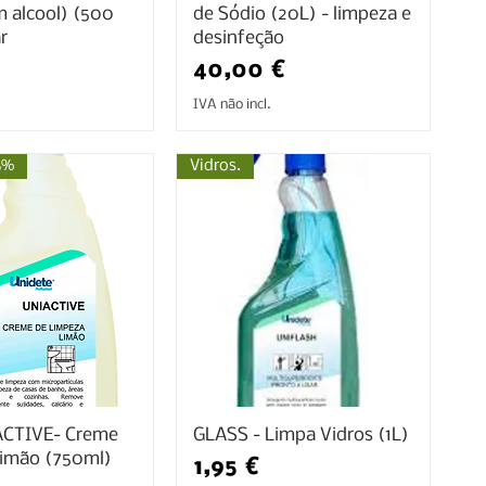
 alcool) (500
de Sódio (20L) - limpeza e
r
desinfeção
Preço
40,00 €
IVA não incl.
6%
Vidros.
ACTIVE- Creme
GLASS - Limpa Vidros (1L)
imão (750ml)
Preço
1,95 €