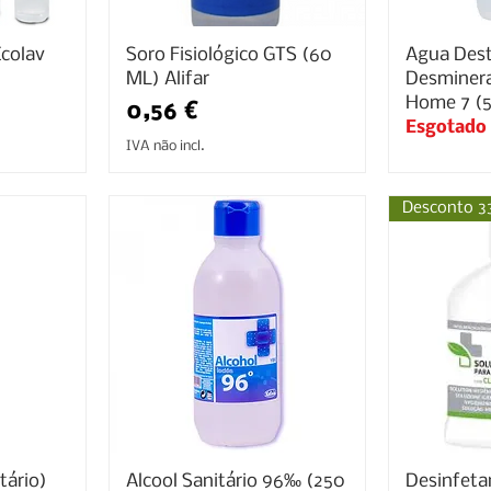
Ecolav
Soro Fisiológico GTS (60
Agua Dest
ML) Alifar
Desminera
Home 7 (5
Preço
0,56 €
Esgotado
IVA não incl.
Desconto 3
itário)
Alcool Sanitário 96‰ (250
Desinfeta