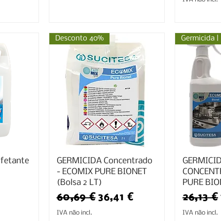
Desconto 40%
nfetante
GERMICIDA Concentrado
GERMICI
- ECOMIX PURE BIONET
CONCENT
(Bolsa 2 LT)
PURE BION
Preço normal
Preço promocional
Preço 
60,69 €
36,41 €
26,13 €
IVA não incl.
IVA não incl.