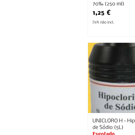
70‰ (250 ml)
Preço
1,25 €
IVA não incl.
UNICLORO H - Hip
de Sódio (5L)
Esgotado