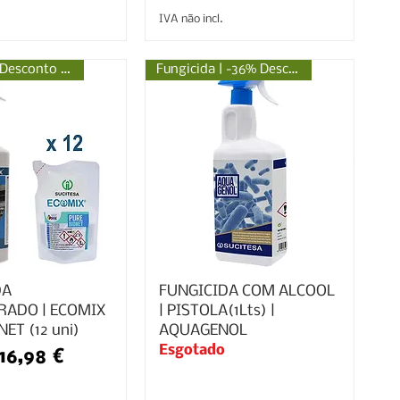
IVA não incl.
Germicida | Desconto 35%
Fungicida | -36% Desconto
DA
FUNGICIDA COM ALCOOL
RADO | ECOMIX
| PISTOLA(1Lts) |
ET (12 uni)
AQUAGENOL
Esgotado
normal
Preço promocional
16,98 €