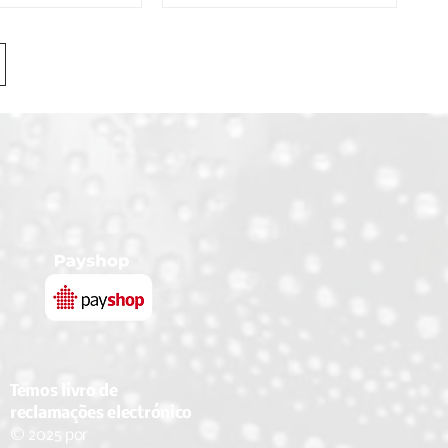
Temos livro de
reclamações electrónico
© 2025 por