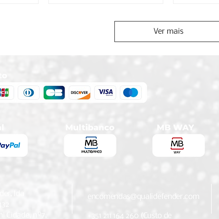
Ver mais
der, lda
encomendas@qualidefender.com
432
i Cidade, nº7,
+351 211 164 260 (Custo de