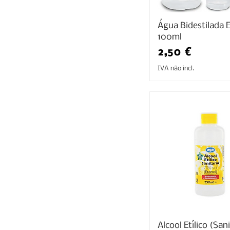
Água Bidestilada 
100ml
Preço
2,50 €
IVA não incl.
Alcool Etílico (San