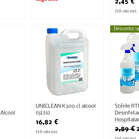
Preço
2,45 €
IVA não incl.
Desconto 1
UNICLEAN K300 c| alcool
Stérile RT
Alcool
(5Lts)
Desinfeta
Hospitalar
Preço
16,82 €
Preço 
2,89 €
IVA não incl.
IVA não incl.