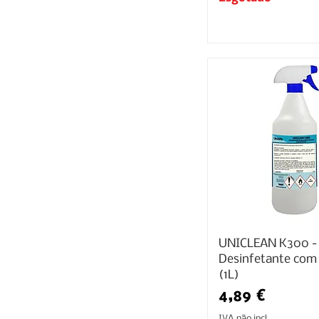
UNICLEAN K300 -
Desinfetante com 
(1L)
Preço
4,89 €
IVA não incl.