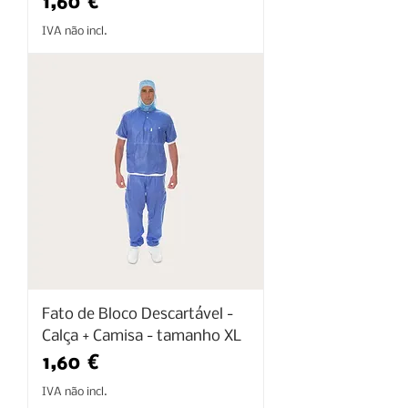
Preço
1,60 €
IVA não incl.
Fato de Bloco Descartável -
Calça + Camisa - tamanho XL
Preço
1,60 €
IVA não incl.