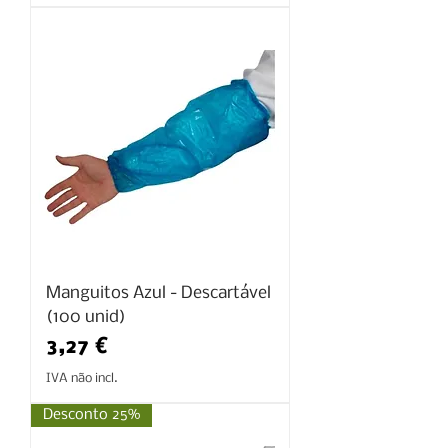
Manguitos Azul - Descartável
(100 unid)
Preço
3,27 €
IVA não incl.
Desconto 25%