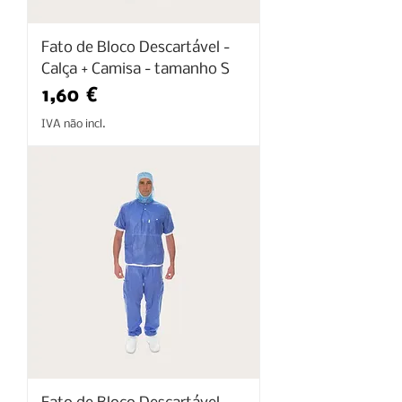
Fato de Bloco Descartável -
Calça + Camisa - tamanho S
Preço
1,60 €
IVA não incl.