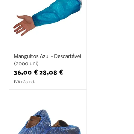
Manguitos Azul - Descartável
(2000 uni)
Preço normal
Preço promocional
36,00 €
28,08 €
IVA não incl.