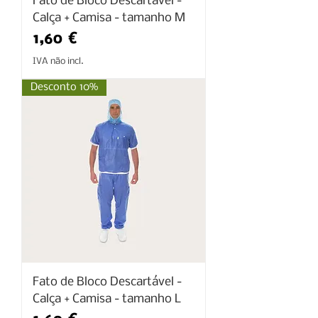
Fato de Bloco Descartável -
Calça + Camisa - tamanho M
Preço
1,60 €
IVA não incl.
Desconto 10%
Fato de Bloco Descartável -
Calça + Camisa - tamanho L