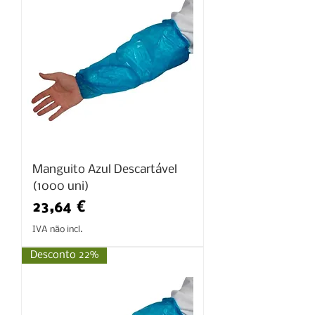
Manguito Azul Descartável
(1000 uni)
Preço
23,64 €
IVA não incl.
Desconto 22%