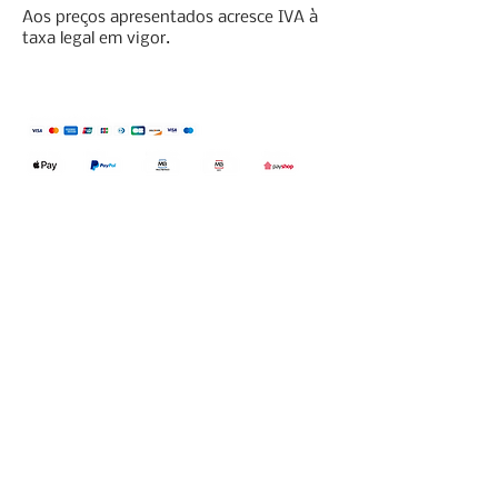
Aos preços apresentados acresce IVA à
taxa legal em vigor.
Qualidefender, lda
Nif:
515591432
Rua Hernani Cidade, nº7, Cave
esquerda, Fração D.
2820-653
Vale
Fetal. Charneca da Caparica.
encomendas@qualidefender.com
+351 211 164 260
(Custo de Ligação
Nacional )