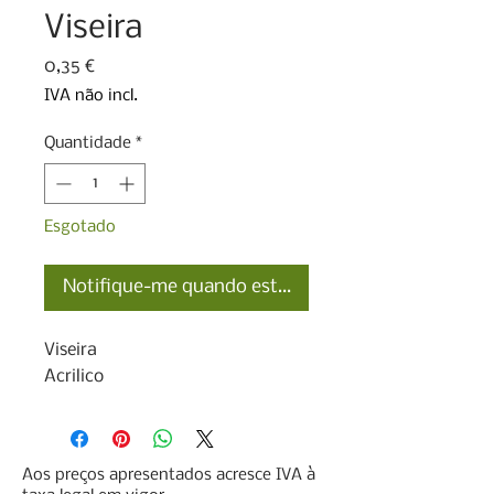
Viseira
Preço
0,35 €
IVA não incl.
Quantidade
*
Esgotado
Notifique-me quando estiver disponível
Viseira

Acrilico
Aos preços apresentados acresce IVA à