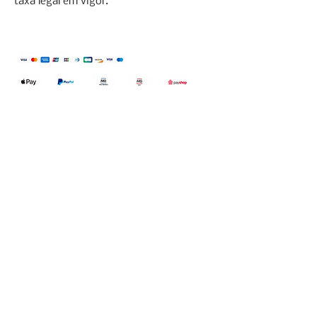
taxa legal em vigor.
Qualidefender, lda
Nif:
515591432
Rua Hernani Cidade, nº7, Cave
esquerda, Fração D.
2820-653
Vale
Fetal. Charneca da Caparica.
encomendas@qualidefender.com
+351 211 164 260
(Custo de Ligação
Nacional )