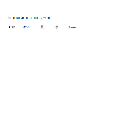
Qualidefender, lda
Nif:
515591432
Rua Hernani Cidade, nº7, Cave
esquerda, Fração D.
2820-653
Vale
Fetal. Charneca da Caparica.
encomendas@qualidefender.com
+351 211 164 260
(Custo de Ligação
Nacional )