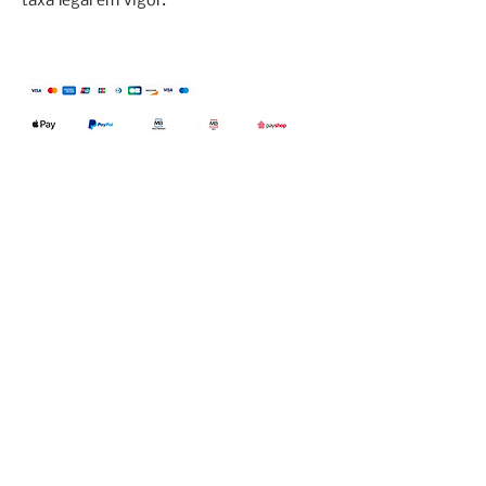
taxa legal em vigor.
Qualidefender, lda
Nif:
515591432
Rua Hernani Cidade, nº7, Cave
esquerda, Fração D.
2820-653
Vale
Fetal. Charneca da Caparica.
encomendas@qualidefender.com
+351 211 164 260
(Custo de Ligação
Nacional )