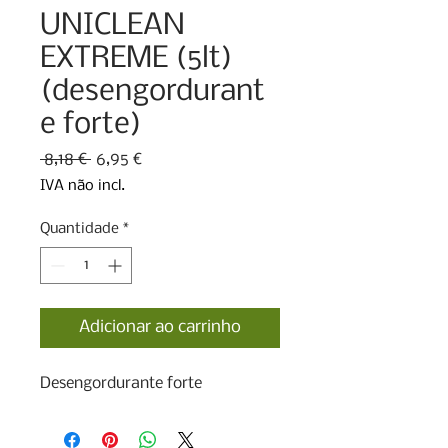
UNICLEAN
EXTREME (5lt)
(desengordurant
e forte)
Preço
Preço
 8,18 € 
6,95 €
normal
promocional
IVA não incl.
Quantidade
*
Adicionar ao carrinho
Desengordurante forte