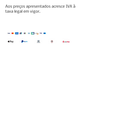
Aos preços apresentados acresce IVA à
taxa legal em vigor.
Qualidefender, lda
Nif:
515591432
Rua Hernani Cidade, nº7, Cave
esquerda, Fração D.
2820-653
Vale
Fetal. Charneca da Caparica.
encomendas@qualidefender.com
+351 211 164 260
(Custo de Ligação
Nacional )