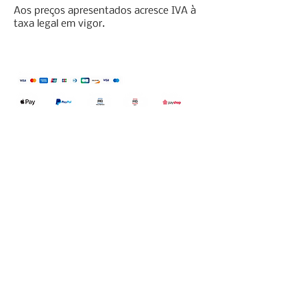
Aos preços apresentados acresce IVA à
taxa legal em vigor.
Qualidefender, lda
Nif:
515591432
Rua Hernani Cidade, nº7, Cave
esquerda, Fração D.
2820-653
Vale
Fetal. Charneca da Caparica.
encomendas@qualidefender.com
+351 211 164 260
(Custo de Ligação
Nacional )