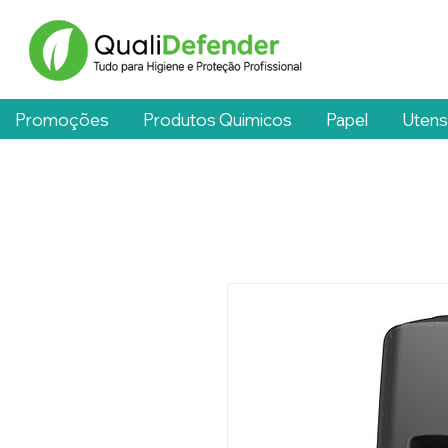
Promoções
Produtos Quimicos
Papel
Utens