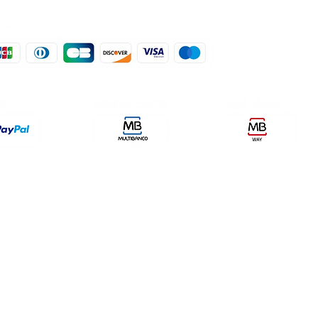
der, lda
encomendas@qualidefender.com
432
i Cidade, nº7,
+351 211 164 260 (Custo de
rda, Fração D.
Ligação Nacional )
ale Fetal.
a Caparica.