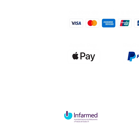
Qualidefen
Nif: 515591
Rua Hernan
Cave esque
2820-653 V
Charneca d