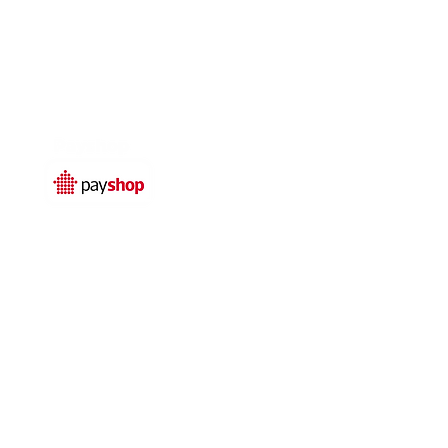
Temos livro de
reclamações electrónico
© 2025 por
Qualidefender