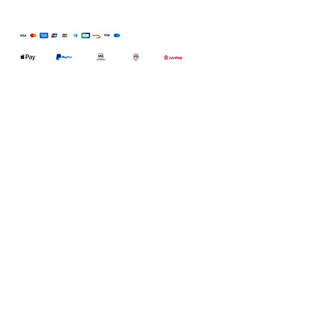
Qualidefender, lda
Nif:
515591432
Rua Hernani Cidade, nº7, Cave
esquerda, Fração D.
2820-653
Vale
Fetal. Charneca da Caparica.
encomendas@qualidefender.com
+351 211 164 260
(Custo de Ligação
Nacional )