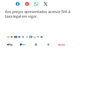
Aos preços apresentados acresce IVA à
taxa legal em vigor.
Qualidefender, lda
Nif:
515591432
Rua Hernani Cidade, nº7, Cave
esquerda, Fração D.
2820-653
Vale
Fetal. Charneca da Caparica.
encomendas@qualidefender.com
+351 211 164 260
(Custo de Ligação
Nacional )