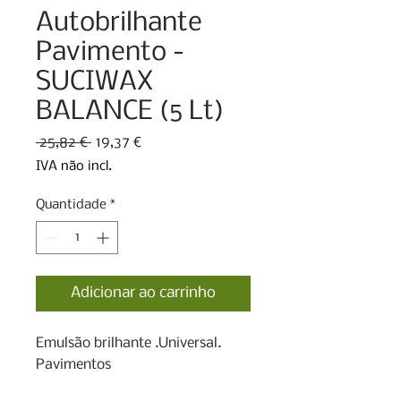
Autobrilhante
Pavimento -
SUCIWAX
BALANCE (5 Lt)
Preço
Preço
 25,82 € 
19,37 €
normal
promocional
IVA não incl.
Quantidade
*
Adicionar ao carrinho
Emulsão brilhante .Universal.

Pavimentos