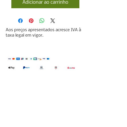
Adicionar ao carrinho
Aos preços apresentados acresce IVA à
taxa legal em vigor.
Qualidefender, lda
Nif:
515591432
Rua Hernani Cidade, nº7, Cave
esquerda, Fração D.
2820-653
Vale
Fetal. Charneca da Caparica.
encomendas@qualidefender.com