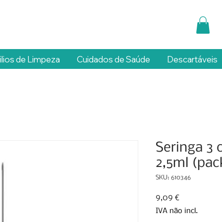
ilios de Limpeza
Cuidados de Saúde
Descartáveis
Seringa 3 
2,5ml (pac
SKU: 610346
Preço
9,09 €
IVA não incl.