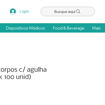
Busque aqui
Login
Dispositivos Médicos
Food & Beverage
Mais
corpos c/ agulha
k 100 unid)