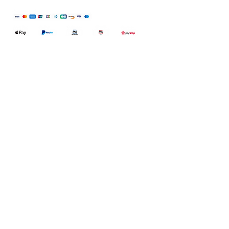
Qualidefender, lda
Nif:
515591432
Rua Hernani Cidade, nº7, Cave
esquerda, Fração D.
2820-653
Vale
Fetal. Charneca da Caparica.
encomendas@qualidefender.com
+351 211 164 260
(Custo de Ligação
Nacional )