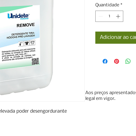
Quantidade
*
Adicionar ao ca
Aos preços apresentados
legal em vigor.
elevada poder desengordurante