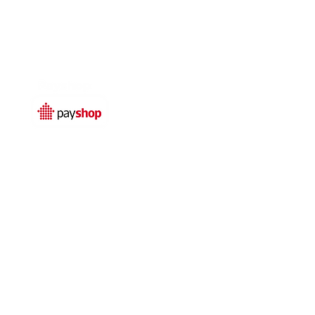
Temos livro de
reclamações electrónico
© 2025 por
Qualidefender
rivacidade
Termos e condições