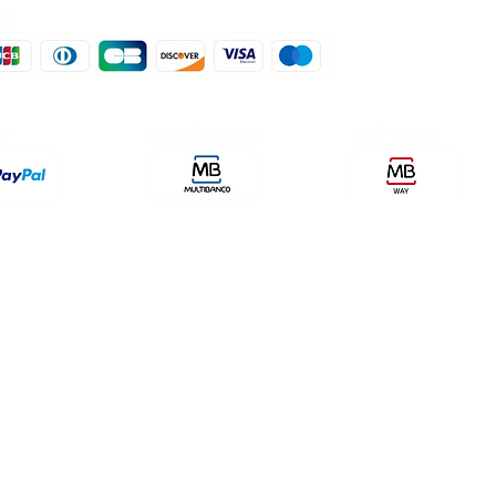
der, lda
encomendas@qualidefender.com
432
i Cidade, nº7,
+351 211 164 260 (Custo de
rda, Fração D.
Ligação Nacional )
ale Fetal.
a Caparica.
olítica de Entrega
Meios de Pagamentos
Política de P