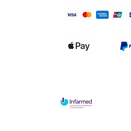
Qualidefen
Nif: 515591
Rua Hernan
Cave esque
2820-653 V
Charneca d
Política de Troca e Devolução
P