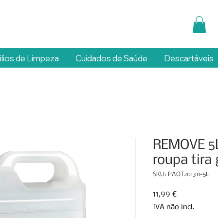
ilios de Limpeza
Cuidados de Saúde
Descartáveis
REMOVE 5L
roupa tira
SKU: PAOT201311-5L
Preço
11,99 €
IVA não incl.