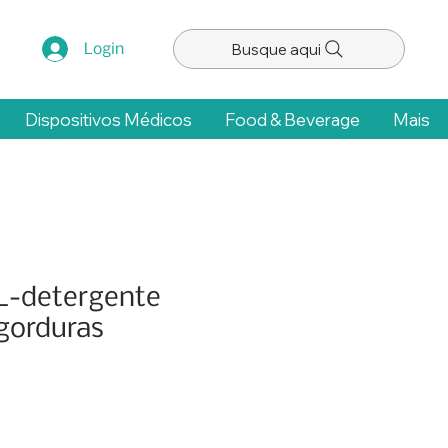
Busque aqui
Login
Dispositivos Médicos
Food & Beverage
Mais
-detergente
 gorduras