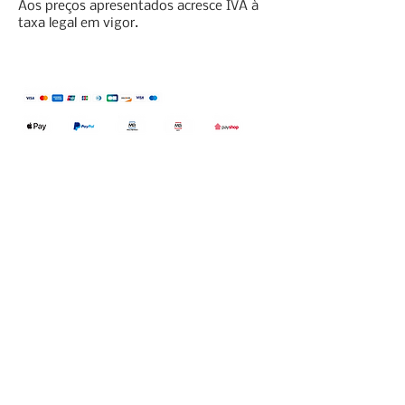
Aos preços apresentados acresce IVA à
taxa legal em vigor.
Qualidefender, lda
Nif:
515591432
Rua Hernani Cidade, nº7, Cave
esquerda, Fração D.
2820-653
Vale
Fetal. Charneca da Caparica.
encomendas@qualidefender.com
+351 211 164 260
(Custo de Ligação
Nacional )