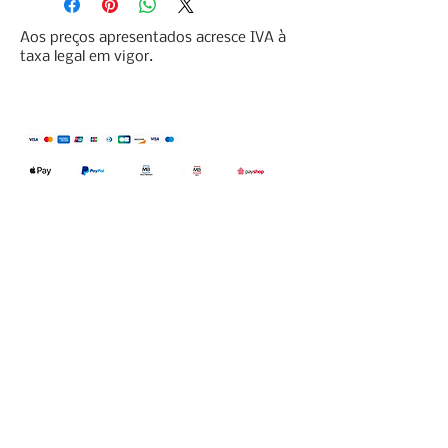
Aos preços apresentados acresce IVA à
taxa legal em vigor.
Qualidefender, lda
Nif:
515591432
Rua Hernani Cidade, nº7, Cave
esquerda, Fração D.
2820-653
Vale
Fetal. Charneca da Caparica.
encomendas@qualidefender.com
+351 211 164 260
(Custo de Ligação
Nacional )