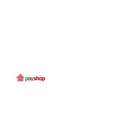
Temos livro de
reclamações electrónico
© 2025 por
Qualidefender