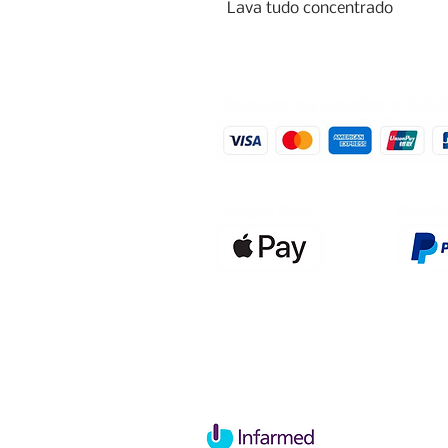
Lava tudo concentrado
Qualidefen
Nif: 515591
Rua Hernan
Cave esque
2820-653 V