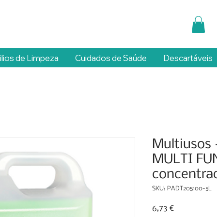
ilios de Limpeza
Cuidados de Saúde
Descartáveis
Multiusos
MULTI FUN
concentra
SKU: PADT205100-5L
Preço
6,73 €