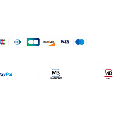
der, lda
encomendas@qualidefender.com
432
i Cidade, nº7,
+351 211 164 260 (Custo de
rda, Fração D.
Ligação Nacional )
ale Fetal.