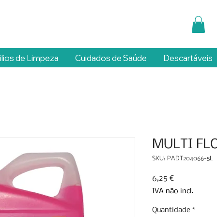
ilios de Limpeza
Cuidados de Saúde
Descartáveis
MULTI FL
SKU: PADT204066-5L
Preço
6,25 €
IVA não incl.
Quantidade
*