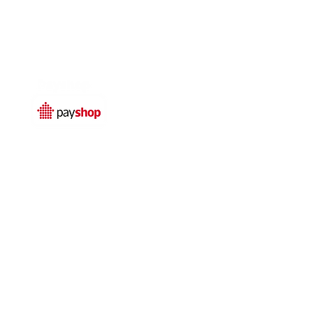
Temos livro de
reclamações electrónico
© 2025 por
Qualidefender
rivacidade
Termos e condições