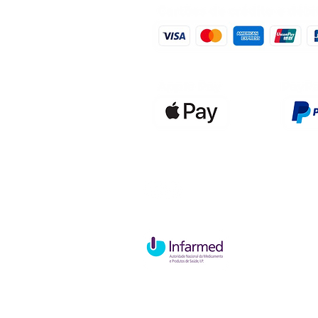
Qualidefen
Nif: 515591
Rua Hernan
Cave esque
2820-653 V
Charneca d
Política de Troca e Devolução
P