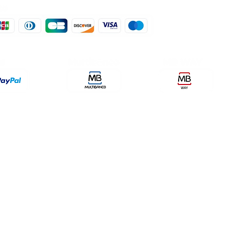
der, lda
encomendas@qualidefender.com
432
i Cidade, nº7,
+351 211 164 260 (Custo de
rda, Fração D.
Ligação Nacional )
ale Fetal.
a Caparica.
olítica de Entrega
Meios de Pagamentos
Política de P