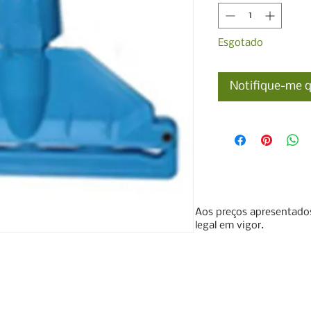
Esgotado
Notifique-me q
Aos preços apresentados
legal em vigor.