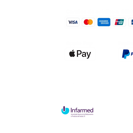
Qualidefen
Nif: 515591
Rua Hernan
Cave esque
2820-653 V
Charneca d