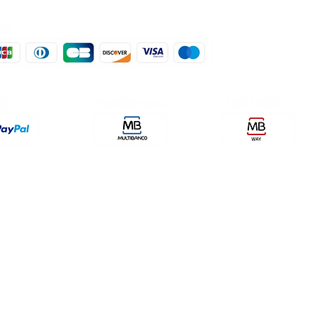
der, lda
encomendas@qualidefender.com
432
i Cidade, nº7,
+351 211 164 260 (Custo de
rda, Fração D.
Ligação Nacional )
ale Fetal.
a Caparica.