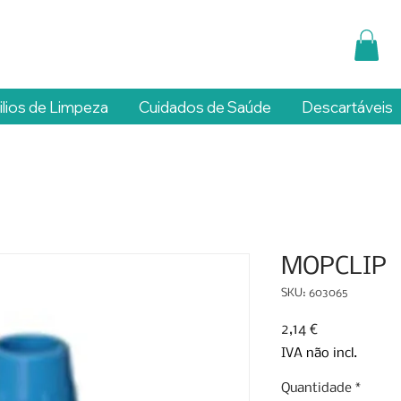
ilios de Limpeza
Cuidados de Saúde
Descartáveis
MOPCLIP
SKU: 603065
Preço
2,14 €
IVA não incl.
Quantidade
*