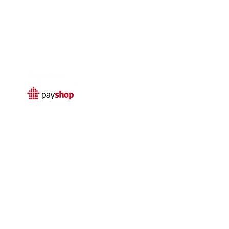
Temos livro de
reclamações electrónico
© 2025 por
Qualidefender