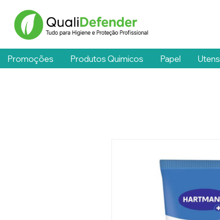
Promoções
Produtos Quimicos
Papel
Utens