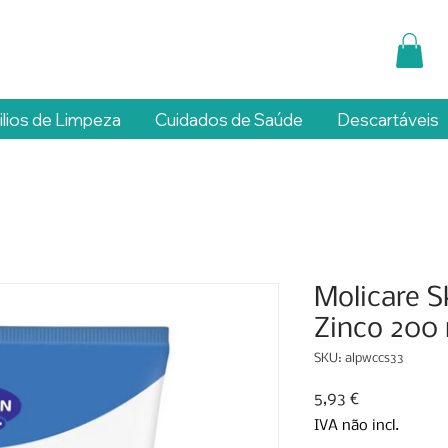
ilios de Limpeza
Cuidados de Saúde
Descartáveis
Molicare S
Zinco 200
SKU: alpwccs33
Preço
5,93 €
IVA não incl.