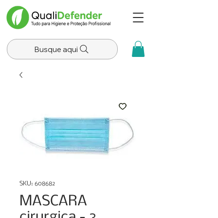
Busque aqui
SKU: 608682
MASCARA
cirurgica - 3