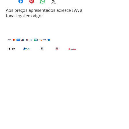
Aos preços apresentados acresce IVA à
taxa legal em vigor.
Qualidefender, lda
Nif:
515591432
Rua Hernani Cidade, nº7, Cave
esquerda, Fração D.
2820-653
Vale
Fetal. Charneca da Caparica.
encomendas@qualidefender.com
+351 211 164 260
(Custo de Ligação
Nacional )