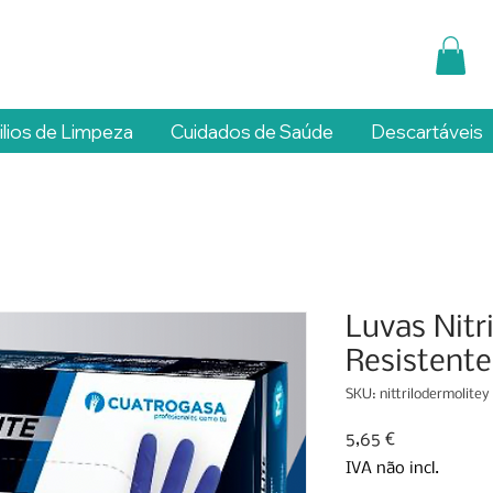
ilios de Limpeza
Cuidados de Saúde
Descartáveis
Luvas Nitr
Resistente
SKU: nittrilodermolitey
Preço
5,65 €
IVA não incl.