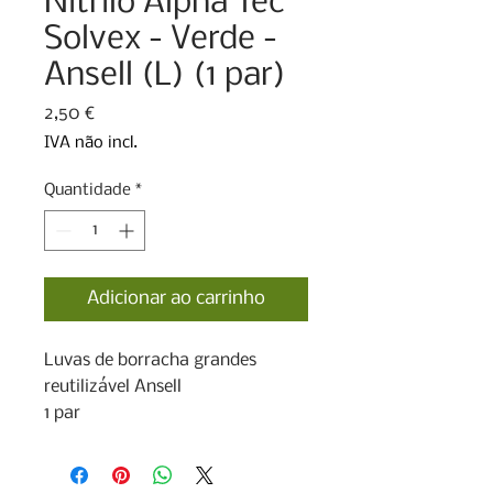
Nitrilo Alpha Tec
Solvex - Verde -
Ansell (L) (1 par)
Preço
2,50 €
IVA não incl.
Quantidade
*
Adicionar ao carrinho
Luvas de borracha grandes 
reutilizável Ansell

1 par