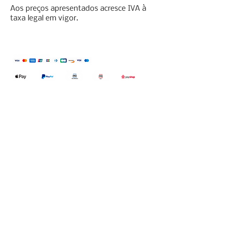
Aos preços apresentados acresce IVA à
taxa legal em vigor.
Qualidefender, lda
Nif:
515591432
Rua Hernani Cidade, nº7, Cave
esquerda, Fração D.
2820-653
Vale
Fetal. Charneca da Caparica.
encomendas@qualidefender.com
+351 211 164 260
(Custo de Ligação
Nacional )