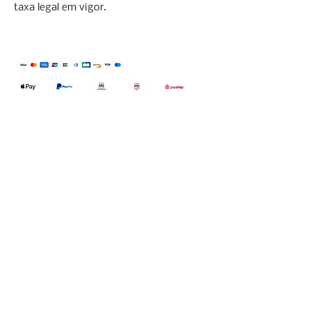
taxa legal em vigor.
Qualidefender, lda
Nif:
515591432
Rua Hernani Cidade, nº7, Cave
esquerda, Fração D.
2820-653
Vale
Fetal. Charneca da Caparica.
encomendas@qualidefender.com
+351 211 164 260
(Custo de Ligação
Nacional )