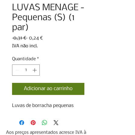
LUVAS MENAGE -
Pequenas (S) (1
par)
Preço
Preço
 0,31 € 
0,24 €
normal
promocional
IVA não incl.
Quantidade
*
Adicionar ao carrinho
Luvas de borracha pequenas
Aos preços apresentados acresce IVA à