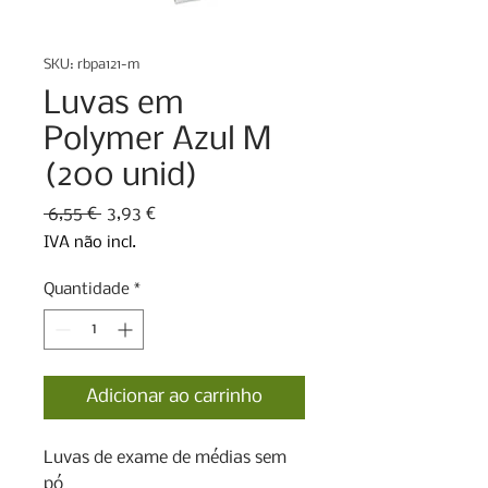
SKU: rbpa121-m
Luvas em
Polymer Azul M
(200 unid)
Preço
Preço
 6,55 € 
3,93 €
normal
promocional
IVA não incl.
Quantidade
*
Adicionar ao carrinho
Luvas de exame de médias sem 
pó
