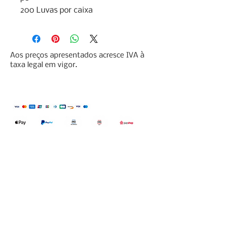
200 Luvas por caixa
Aos preços apresentados acresce IVA à
taxa legal em vigor.
Qualidefender, lda
Nif:
515591432
Rua Hernani Cidade, nº7, Cave
esquerda, Fração D.
2820-653
Vale
Fetal. Charneca da Caparica.
encomendas@qualidefender.com