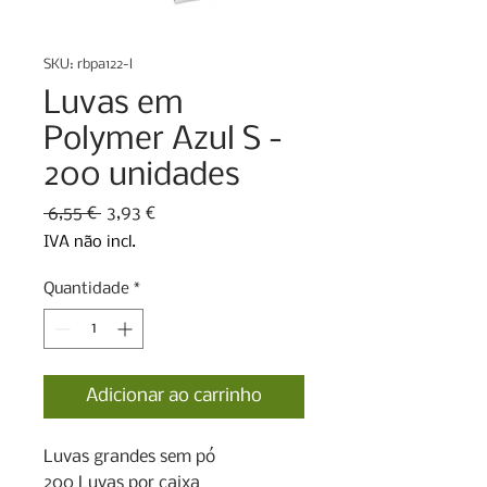
SKU: rbpa122-l
Luvas em
Polymer Azul S -
200 unidades
Preço
Preço
 6,55 € 
3,93 €
normal
promocional
IVA não incl.
Quantidade
*
Adicionar ao carrinho
Luvas grandes sem pó

200 Luvas por caixa