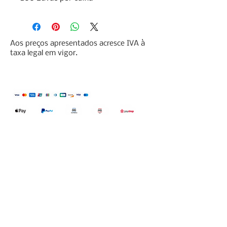
Aos preços apresentados acresce IVA à
taxa legal em vigor.
Qualidefender, lda
Nif:
515591432
Rua Hernani Cidade, nº7, Cave
esquerda, Fração D.
2820-653
Vale
Fetal. Charneca da Caparica.
encomendas@qualidefender.com
+351 211 164 260
(Custo de Ligação