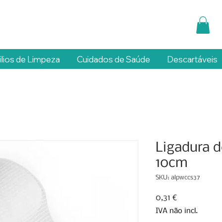
ilios de Limpeza
Cuidados de Saúde
Descartáveis
Ligadura 
10cm
SKU: alpwccs37
Preço
0,31 €
IVA não incl.