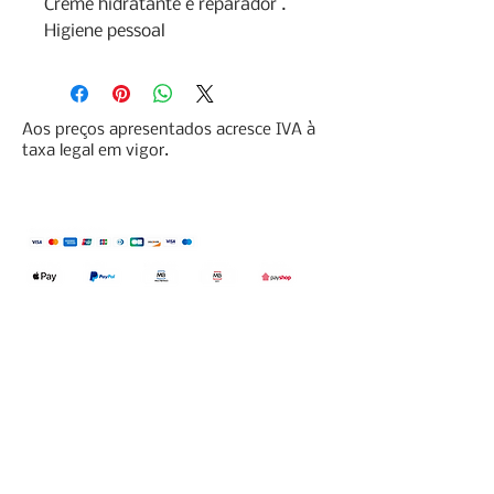
Creme hidratante e reparador .

Higiene pessoal
Aos preços apresentados acresce IVA à
taxa legal em vigor.
Qualidefender, lda
Nif:
515591432
Rua Hernani Cidade, nº7, Cave
esquerda, Fração D.
2820-653
Vale
Fetal. Charneca da Caparica.
encomendas@qualidefender.com