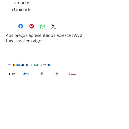
camadas

1 Unidade
Aos preços apresentados acresce IVA à
taxa legal em vigor.
Qualidefender, lda
Nif:
515591432
Rua Hernani Cidade, nº7, Cave
esquerda, Fração D.
2820-653
Vale
Fetal. Charneca da Caparica.
encomendas@qualidefender.com