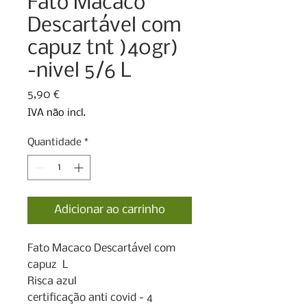
Fato Macaco
Descartável com
capuz tnt )40gr)
-nivel 5/6 L
Preço
5,90 €
IVA não incl.
Quantidade
*
Adicionar ao carrinho
Fato Macaco Descartável com 
capuz  L

Risca azul 

certificação anti covid - 4 