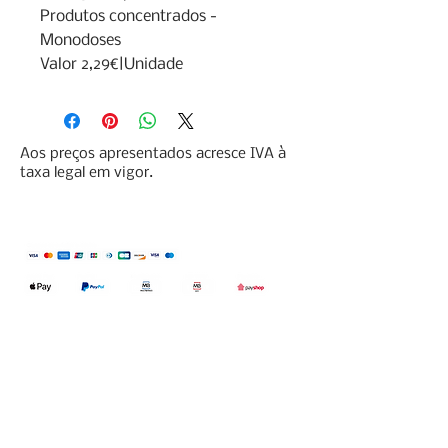
Produtos concentrados - 
Monodoses

Valor 2,29€|Unidade
Aos preços apresentados acresce IVA à
taxa legal em vigor.
Qualidefender, lda
Nif:
515591432
Rua Hernani Cidade, nº7, Cave
esquerda, Fração D.
2820-653
Vale
Fetal. Charneca da Caparica.