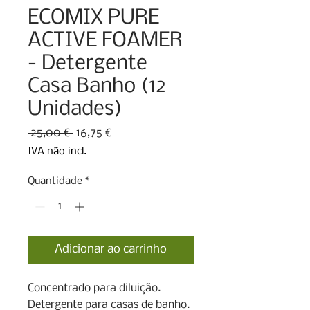
ECOMIX PURE
ACTIVE FOAMER
- Detergente
Casa Banho (12
Unidades)
Preço
Preço
 25,00 € 
16,75 €
normal
promocional
IVA não incl.
Quantidade
*
Adicionar ao carrinho
Concentrado para diluição.

Detergente para casas de banho.
