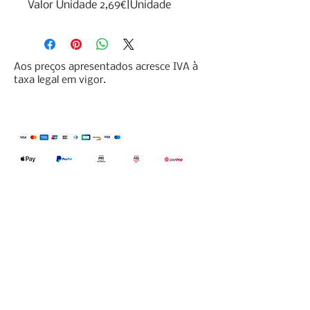
Valor Unidade 2,69€|Unidade
Aos preços apresentados acresce IVA à
taxa legal em vigor.
Qualidefender, lda
Nif:
515591432
Rua Hernani Cidade, nº7, Cave
esquerda, Fração D.
2820-653
Vale
Fetal. Charneca da Caparica.
encomendas@qualidefender.com
+351 211 164 260
(Custo de Ligação