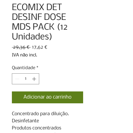
ECOMIX DET
DESINF DOSE
MDS PACK (12
Unidades)
Preço
Preço
 29,36 € 
17,62 €
normal
promocional
IVA não incl.
Quantidade
*
Adicionar ao carrinho
Concentrado para diluição. 
Desinfetante

Produtos concentrados
