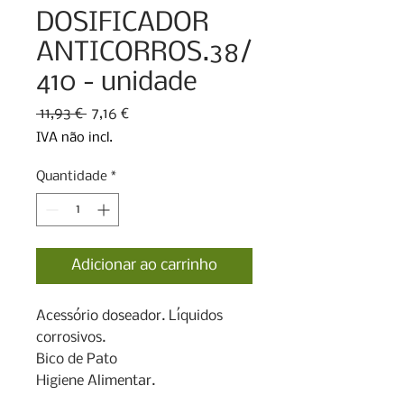
DOSIFICADOR
ANTICORROS.38/
410 - unidade
Preço
Preço
 11,93 € 
7,16 €
normal
promocional
IVA não incl.
Quantidade
*
Adicionar ao carrinho
Acessório doseador. Líquidos 
corrosivos.

Bico de Pato

Higiene Alimentar.