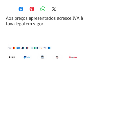
Aos preços apresentados acresce IVA à
taxa legal em vigor.
Qualidefender, lda
Nif:
515591432
Rua Hernani Cidade, nº7, Cave
esquerda, Fração D.
2820-653
Vale
Fetal. Charneca da Caparica.
encomendas@qualidefender.com
+351 211 164 260
(Custo de Ligação
Nacional )