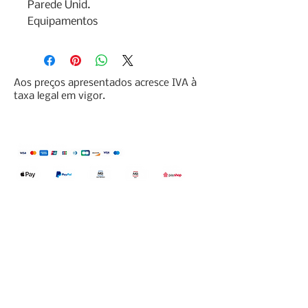
Parede Unid.

Equipamentos
Aos preços apresentados acresce IVA à
taxa legal em vigor.
Qualidefender, lda
Nif:
515591432
Rua Hernani Cidade, nº7, Cave
esquerda, Fração D.
2820-653
Vale
Fetal. Charneca da Caparica.
encomendas@qualidefender.com