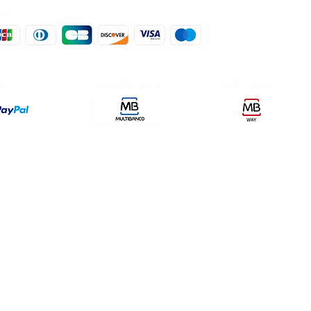
der, lda
encomendas@qualidefender.com
432
i Cidade, nº7,
+351 211 164 260 (Custo de
rda, Fração D.
Ligação Nacional )
ale Fetal.
a Caparica.
olítica de Entrega
Meios de Pagamentos
Política de P