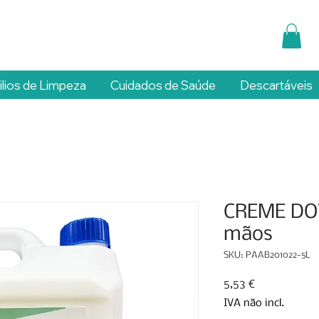
ilios de Limpeza
Cuidados de Saúde
Descartáveis
CREME DOV
mãos
SKU: PAAB201022-5L
Preço
5,53 €
IVA não incl.