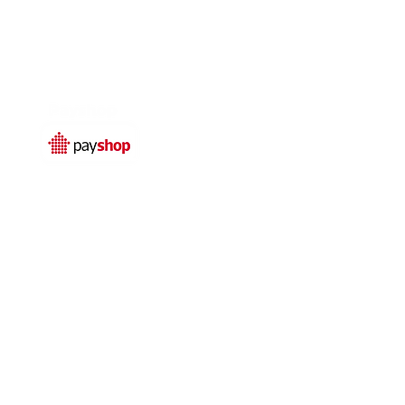
Temos livro de
reclamações electrónico
© 2025 por
Qualidefender
rivacidade
Termos e condições