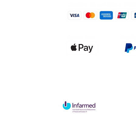
Qualidefen
Nif: 515591
Rua Hernan
Cave esque
2820-653 V
Charneca d
Política de Troca e Devolução
P