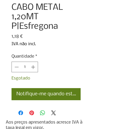
CABO METAL
1,20MT
P|Esfregona
Preço
1,18 €
IVA não incl.
Quantidade
*
Esgotado
Notifique-me quando estiver disponível
Aos preços apresentados acresce IVA à
taxa legal em vigor.