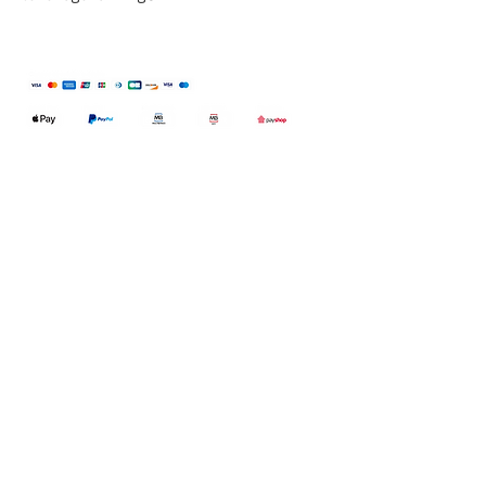
Qualidefender, lda
Nif:
515591432
Rua Hernani Cidade, nº7, Cave
esquerda, Fração D.
2820-653
Vale
Fetal. Charneca da Caparica.
encomendas@qualidefender.com
+351 211 164 260
(Custo de Ligação
Nacional )