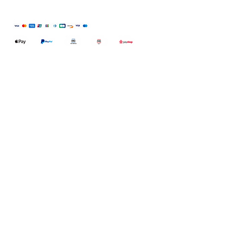
Qualidefender, lda
Nif:
515591432
Rua Hernani Cidade, nº7, Cave
esquerda, Fração D.
2820-653
Vale
Fetal. Charneca da Caparica.
encomendas@qualidefender.com
+351 211 164 260
(Custo de Ligação
Nacional )