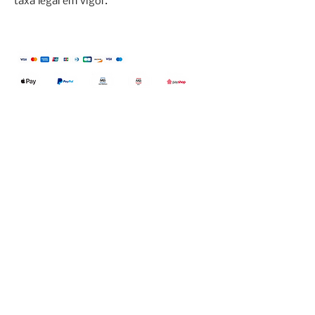
taxa legal em vigor.
Qualidefender, lda
Nif:
515591432
Rua Hernani Cidade, nº7, Cave
esquerda, Fração D.
2820-653
Vale
Fetal. Charneca da Caparica.
encomendas@qualidefender.com
+351 211 164 260
(Custo de Ligação
Nacional )