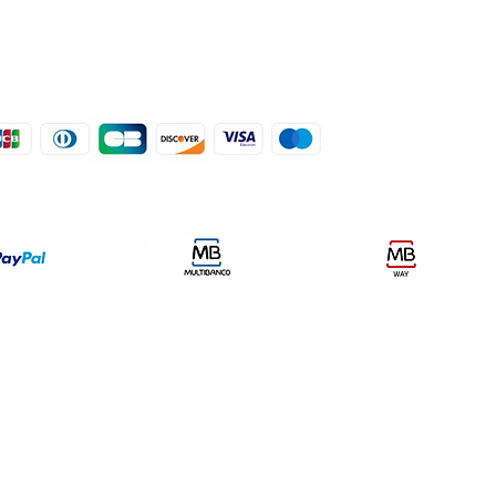
der, lda
encomendas@qualidefender.com
432
i Cidade, nº7,
+351 211 164 260 (Custo de
rda, Fração D.
Ligação Nacional )
ale Fetal.
a Caparica.