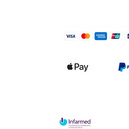
Qualidefen
Nif: 515591
Rua Hernan
Cave esque
2820-653 V
Charneca d