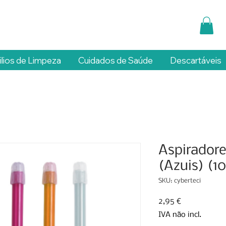
ilios de Limpeza
Cuidados de Saúde
Descartáveis
Aspiradore
(Azuis) (1
SKU: cyberteci
Preço
2,95 €
IVA não incl.