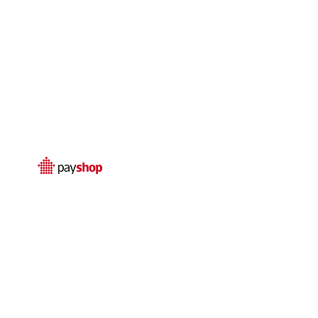
Temos livro de
reclamações electrónico
© 2025 por
Qualidefender