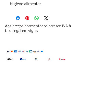
Higiene alimentar
Aos preços apresentados acresce IVA à
taxa legal em vigor.
Qualidefender, lda
Nif:
515591432
Rua Hernani Cidade, nº7, Cave
esquerda, Fração D.
2820-653
Vale
Fetal. Charneca da Caparica.
encomendas@qualidefender.com