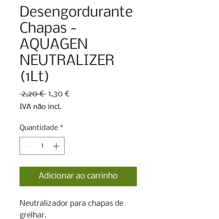
Desengordurante
Chapas -
AQUAGEN
NEUTRALIZER
(1Lt)
Preço
Preço
 2,20 € 
1,30 €
normal
promocional
IVA não incl.
Quantidade
*
Adicionar ao carrinho
Neutralizador para chapas de 
grelhar.
