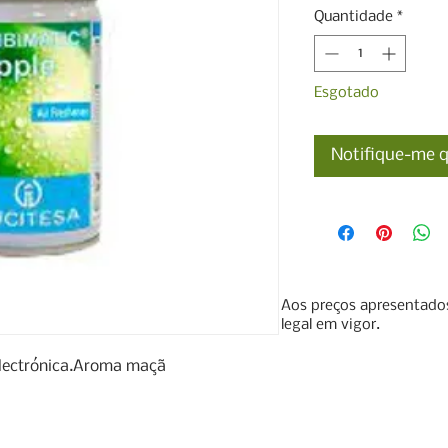
Quantidade
*
Esgotado
Notifique-me q
Aos preços apresentados
legal em vigor.
ctrónica.Aroma maçã     
