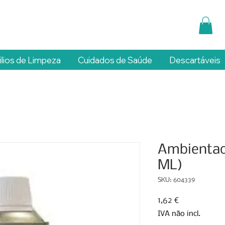
ilios de Limpeza
Cuidados de Saúde
Descartáveis
Ambientad
ML)
SKU: 604339
Preço
1,62 €
IVA não incl.