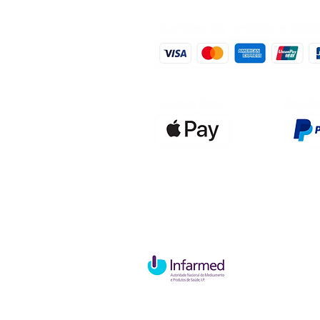
Qualidefen
Nif: 515591
Rua Hernan
Cave esque
2820-653 V
Charneca d