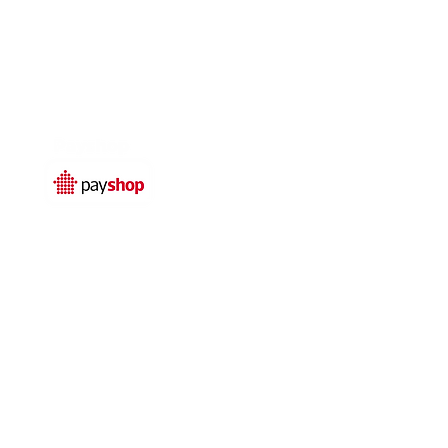
Temos livro de
reclamações electrónico
© 2025 por
Qualidefender