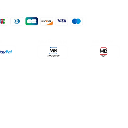
der, lda
encomendas@qualidefender.com
432
i Cidade, nº7,
+351 211 164 260 (Custo de
rda, Fração D.
Ligação Nacional )
ale Fetal.
a Caparica.