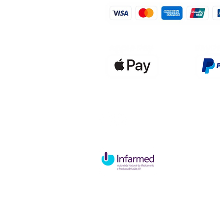
Qualidefen
Nif: 515591
Rua Hernan
Cave esque
2820-653 V
Charneca d
Política de Troca e Devolução
P