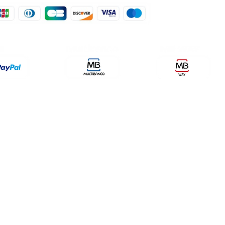
der, lda
encomendas@qualidefender.com
432
i Cidade, nº7,
+351 211 164 260 (Custo de
rda, Fração D.
Ligação Nacional )
ale Fetal.
a Caparica.
olítica de Entrega
Meios de Pagamentos
Política de P