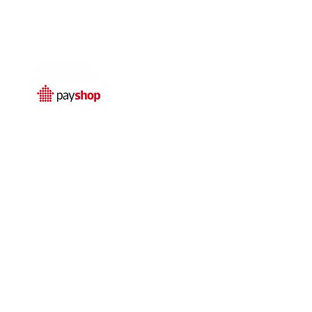
Temos livro de
reclamações electrónico
© 2025 por
Qualidefender
rivacidade
Termos e condições