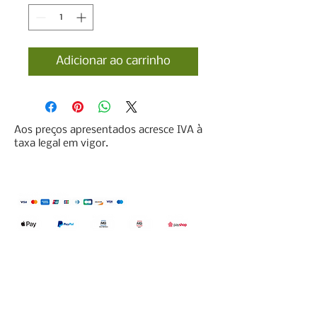
Adicionar ao carrinho
Aos preços apresentados acresce IVA à
taxa legal em vigor.
Qualidefender, lda
Nif:
515591432
Rua Hernani Cidade, nº7, Cave
esquerda, Fração D.
2820-653
Vale
Fetal. Charneca da Caparica.