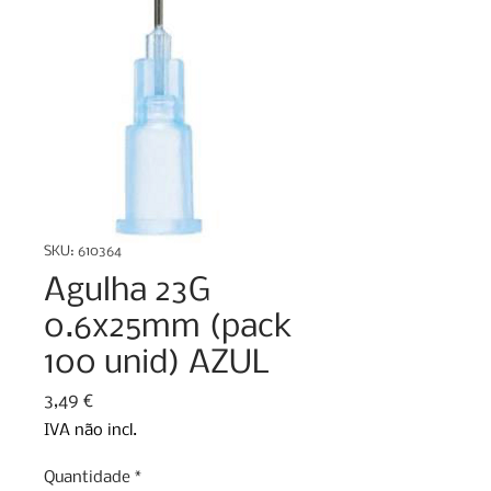
SKU: 610364
Agulha 23G
0.6x25mm (pack
100 unid) AZUL
Preço
3,49 €
IVA não incl.
Quantidade
*