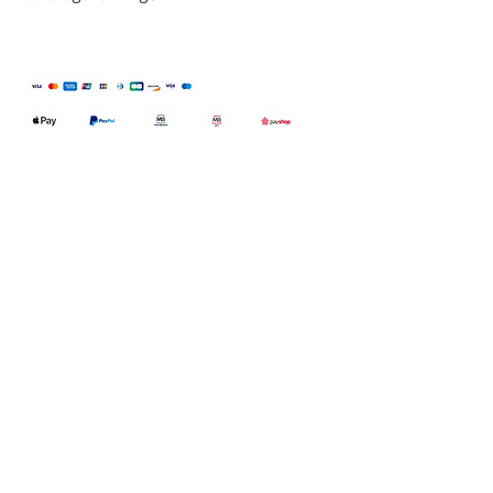
Qualidefender, lda
Nif:
515591432
Rua Hernani Cidade, nº7, Cave
esquerda, Fração D.
2820-653
Vale
Fetal. Charneca da Caparica.
encomendas@qualidefender.com
+351 211 164 260
(Custo de Ligação
Nacional )